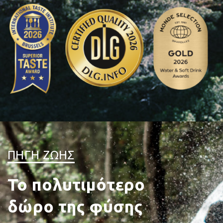
ΠΗΓΗ ΖΩΗΣ
Το πολυτιμότερο
δώρο της φύσης