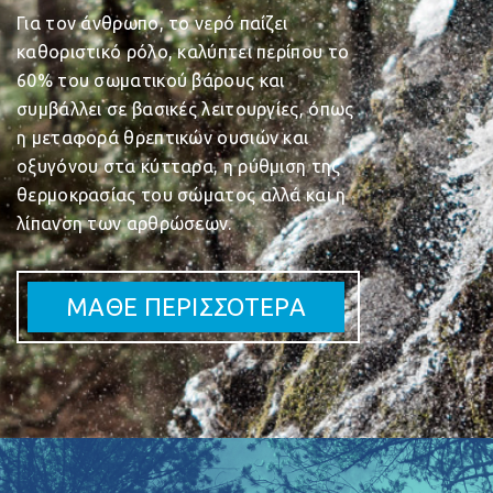
Για τον άνθρωπο, το νερό παίζει
καθοριστικό ρόλο, καλύπτει περίπου το
60% του σωματικού βάρους και
συμβάλλει σε βασικές λειτουργίες, όπως
η μεταφορά θρεπτικών ουσιών και
οξυγόνου στα κύτταρα, η ρύθμιση της
θερμοκρασίας του σώματος αλλά και η
λίπανση των αρθρώσεων.
ΜΑΘΕ ΠΕΡΙΣΣΟΤΕΡΑ